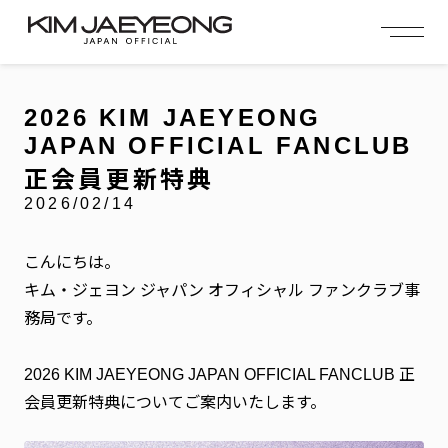
OFFICIAL MENU
PROFILE
EVENT
MEMBERSHIP
CONTACT
NEWS
MEMBERSHIP MENU
2026 KIM JAEYEONG
VIDEO
GALLERY
FC NEWS
JAPAN OFFICIAL FANCLUB
arrow_right
arrow_right
JOIN US
LOGIN
正会員更新特典
2026/02/14
NEWS
ニュース
こんにちは。
PROFILE
キム・ジェヨン ジャパン オフィシャル ファンクラブ事
プロフィール
務局です。
EVENT
イベント
2026 KIM JAEYEONG JAPAN OFFICIAL FANCLUB 正
MEMBERSHIP
会員更新特典についてご案内いたします。
会員特典
FANCLUB