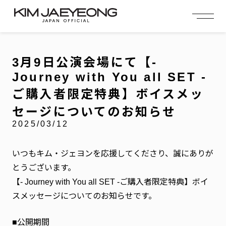
OFFICIAL MENU
PROFILE
EVENT
MEMBERSHIP
CONTACT
NEWS
MEMBERSHIP MENU
3月9日公演会場にて【-
VIDEO
GALLERY
FC NEWS
Journey with You all SET -
arrow_right
arrow_right
JOIN US
LOGIN
ご購入者限定特典】ボイスメッ
セージについてのお知らせ
NEWS
ニュース
2025/03/12
PROFILE
プロフィール
いつもキム・ジェヨンを応援してくださり、誠にありが
とうございます。
EVENT
イベント
【- Journey with You all SET -ご購入者限定特典】ボイ
スメッセージについてのお知らせです。
MEMBERSHIP
会員特典
■公開期間
FANCLUB