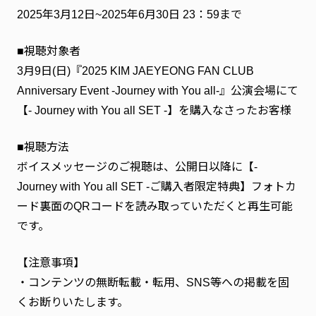
ファンクラブ
2025年3月12日~2025年6月30日 23：59まで
FC NEWS
■視聴対象者
FCニュース
3月9日(日)『2025 KIM JAEYEONG FAN CLUB
VIDEO
Anniversary Event -Journey with You all-』公演会場にて
ビデオ
【- Journey with You all SET -】を購入なさったお客様
GALLERY
ギャラリー
■視聴方法
SPECIAL MESSAGE
ボイスメッセージのご視聴は、公開日以降に【-
スペシャルメッセージ
Journey with You all SET -ご購入者限定特典】フォトカ
CONTACT
ード裏面のQRコードを読み取っていただくと再生可能
お問い合わせ
です。
【注意事項】
・コンテンツの無断転載・転用、SNS等への掲載を固
くお断りいたします。