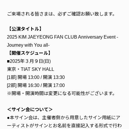
ファンクラブ
ご来場される皆さまは、必ずご確認お願い致します。
FC NEWS
FCニュース
【公演タイトル】
VIDEO
2025 KIM JAEYEONG FAN CLUB Anniversary Event -
ビデオ
Journey with You all-
GALLERY
【開催スケジュール】
ギャラリー
■2025年３月９日(日)
SPECIAL MESSAGE
東京・TIAT SKY HALL
スペシャルメッセージ
[1部] 開場 13:00 / 開演 13:30
CONTACT
[2部] 開場 16:30 / 開演 17:00
お問い合わせ
※開場・開演時間は変更になる可能性がございます。
＜サイン会について＞
●本サイン会は、主催者側から用意したサイン用紙にア
ーティストがサインとお名前を直接記入する形式で行わ