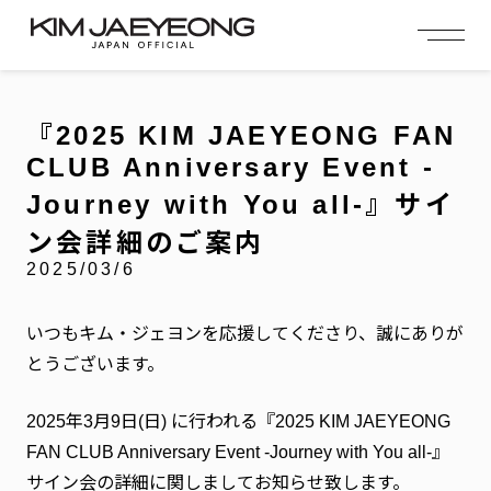
OFFICIAL MENU
PROFILE
EVENT
MEMBERSHIP
CONTACT
NEWS
MEMBERSHIP MENU
『2025 KIM JAEYEONG FAN
VIDEO
GALLERY
FC NEWS
CLUB Anniversary Event -
arrow_right
arrow_right
JOIN US
LOGIN
Journey with You all-』サイ
ン会詳細のご案内
NEWS
ニュース
2025/03/6
PROFILE
プロフィール
いつもキム・ジェヨンを応援してくださり、誠にありが
とうございます。
EVENT
イベント
2025年3月9日(日) に行われる『2025 KIM JAEYEONG
MEMBERSHIP
会員特典
FAN CLUB Anniversary Event -Journey with You all-』
サイン会の詳細に関しましてお知らせ致します。
FANCLUB