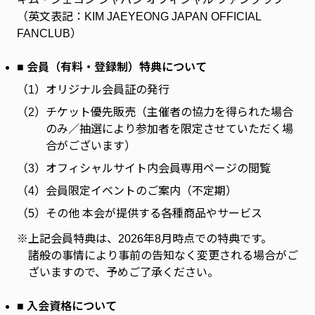
ファンクラブ
（英文表記：KIM JAEYEONG JAPAN OFFICIAL
FANCLUB）
FC NEWS
FCニュース
■ 会員（有料・登録制）特典について
VIDEO
（1）
オリジナル会員証の発行
ビデオ
（2）
チケット優先販売（主催者の協力を得られた場合
GALLERY
のみ／抽選により参加者を限定させていただく場
ギャラリー
合がございます）
SPECIAL MESSAGE
（3）
オフィシャルサイト内会員専用ページの閲覧
スペシャルメッセージ
（4）
会員限定イベントのご案内（不定期）
CONTACT
お問い合わせ
（5）
その他 本会が提供する各種商品やサービス
※
上記会員特典は、2026年8月時点での特典です。
諸般の事情により事前の告知なく変更される場合がご
ざいますので、予めご了承ください。
■ 入会資格について