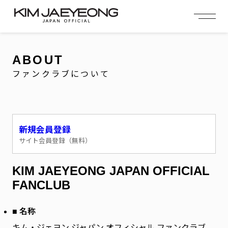
OFFICIAL MENU
PROFILE
EVENT
MEMBERSHIP
CONTACT
NEWS
MEMBERSHIP MENU
ABOUT
VIDEO
GALLERY
FC NEWS
ファンクラブについて
arrow_right
arrow_right
JOIN US
LOGIN
NEWS
ニュース
新規会員登録
サイト会員登録（無料）
PROFILE
プロフィール
KIM JAEYEONG JAPAN OFFICIAL
EVENT
イベント
FANCLUB
MEMBERSHIP
会員特典
■ 名称
キム・ジェヨン ジャパン オフィシャル ファンクラブ
FANCLUB