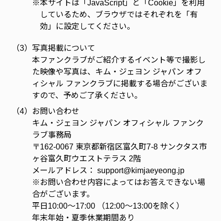
※
本サイトは「JavaScript」と「Cookie」を利用
しているため、ブラウザではそれぞれを「有
効」に設定してください。
（3）
写真掲載について
本ファンクラブがご紹介するイベント等で撮影し
た映像や写真は、キム・ジェヨン ジャパン オフ
ィシャル ファンクラブに掲載する場合がございま
すので、予めご了承ください。
（4）
お問い合わせ
キム・ジェヨン ジャパン オフィシャル ファンク
ラブ事務局
〒162-0067 東京都新宿区富久町7-8 サンクタス市
ヶ谷富久町ウエストテラス 2階
メールアドレス：
support@kimjaeyeong.jp
※お問い合わせ内容によってはお答えできない場
合がございます。
平日10:00～17:00 （12:00～13:00を除く）
年末年始・夏季休業期間あり