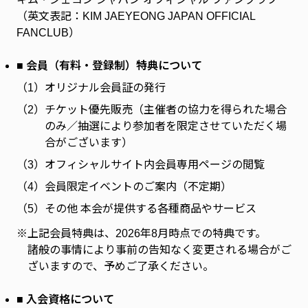
ファンクラブ
（英文表記：KIM JAEYEONG JAPAN OFFICIAL
FANCLUB）
FC NEWS
FCニュース
■ 会員（有料・登録制）特典について
VIDEO
（1）
オリジナル会員証の発行
ビデオ
（2）
チケット優先販売（主催者の協力を得られた場合
GALLERY
のみ／抽選により参加者を限定させていただく場
ギャラリー
合がございます）
SPECIAL MESSAGE
（3）
オフィシャルサイト内会員専用ページの閲覧
スペシャルメッセージ
（4）
会員限定イベントのご案内（不定期）
CONTACT
お問い合わせ
（5）
その他 本会が提供する各種商品やサービス
※
上記会員特典は、2026年8月時点での特典です。
諸般の事情により事前の告知なく変更される場合がご
ざいますので、予めご了承ください。
■ 入会資格について