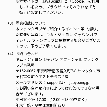
※
本サイトは「JavaScript」と「Cookie」を利用
しているため、ブラウザではそれぞれを「有
効」に設定してください。
（3）
写真掲載について
本ファンクラブがご紹介するイベント等で撮影し
た映像や写真は、キム・ジェヨン ジャパン オフ
ィシャル ファンクラブに掲載する場合がございま
すので、予めご了承ください。
（4）
お問い合わせ
キム・ジェヨン ジャパン オフィシャル ファンク
ラブ事務局
〒162-0067 東京都新宿区富久町7-8 サンクタス市
ヶ谷富久町ウエストテラス 2階
メールアドレス：
support@kimjaeyeong.jp
※お問い合わせ内容によってはお答えできない場
合がございます。
平日10:00～17:00 （12:00～13:00を除く）
年末年始・夏季休業期間あり