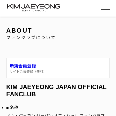
OFFICIAL MENU
PROFILE
EVENT
MEMBERSHIP
CONTACT
NEWS
MEMBERSHIP MENU
ABOUT
VIDEO
GALLERY
FC NEWS
ファンクラブについて
arrow_right
arrow_right
JOIN US
LOGIN
NEWS
ニュース
新規会員登録
サイト会員登録（無料）
PROFILE
プロフィール
KIM JAEYEONG JAPAN OFFICIAL
EVENT
イベント
FANCLUB
MEMBERSHIP
会員特典
■ 名称
キム・ジェヨン ジャパン オフィシャル ファンクラブ
FANCLUB