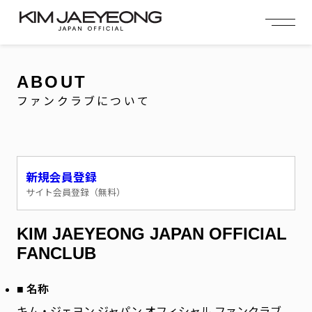
OFFICIAL MENU
PROFILE
EVENT
MEMBERSHIP
CONTACT
NEWS
MEMBERSHIP MENU
ABOUT
VIDEO
GALLERY
FC NEWS
ファンクラブについて
arrow_right
arrow_right
JOIN US
LOGIN
NEWS
ニュース
新規会員登録
サイト会員登録（無料）
PROFILE
プロフィール
KIM JAEYEONG JAPAN OFFICIAL
EVENT
イベント
FANCLUB
MEMBERSHIP
会員特典
■ 名称
キム・ジェヨン ジャパン オフィシャル ファンクラブ
FANCLUB