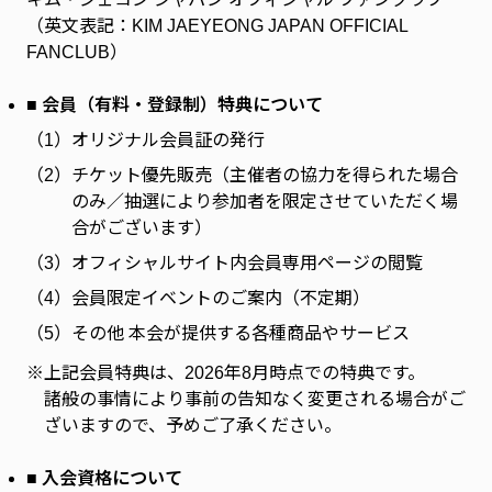
ファンクラブ
（英文表記：KIM JAEYEONG JAPAN OFFICIAL
FANCLUB）
FC NEWS
FCニュース
■ 会員（有料・登録制）特典について
VIDEO
（1）
オリジナル会員証の発行
ビデオ
（2）
チケット優先販売（主催者の協力を得られた場合
GALLERY
のみ／抽選により参加者を限定させていただく場
ギャラリー
合がございます）
SPECIAL MESSAGE
（3）
オフィシャルサイト内会員専用ページの閲覧
スペシャルメッセージ
（4）
会員限定イベントのご案内（不定期）
CONTACT
お問い合わせ
（5）
その他 本会が提供する各種商品やサービス
※
上記会員特典は、2026年8月時点での特典です。
諸般の事情により事前の告知なく変更される場合がご
ざいますので、予めご了承ください。
■ 入会資格について