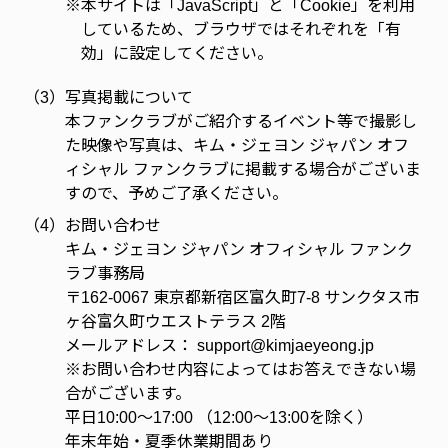
※
本サイトは「JavaScript」と「Cookie」を利用
しているため、ブラウザではそれぞれを「有
効」に設定してください。
（3）
写真掲載について
本ファンクラブがご紹介するイベント等で撮影し
た映像や写真は、キム・ジェヨン ジャパン オフ
ィシャル ファンクラブに掲載する場合がございま
すので、予めご了承ください。
（4）
お問い合わせ
キム・ジェヨン ジャパン オフィシャル ファンク
ラブ事務局
〒162-0067 東京都新宿区富久町7-8 サンクタス市
ヶ谷富久町ウエストテラス 2階
メールアドレス：
support@kimjaeyeong.jp
※お問い合わせ内容によってはお答えできない場
合がございます。
平日10:00～17:00 （12:00～13:00を除く）
年末年始・夏季休業期間あり